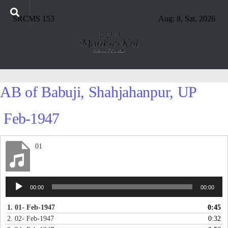
SRCMS 153
Aug: 8, Sat, 2026
AB of Babuji, Shahjahanpur, UP
Feb-1947
01
Audio
00:00
00:00
Player
1. 01- Feb-1947
0:45
2. 02- Feb-1947
0:32